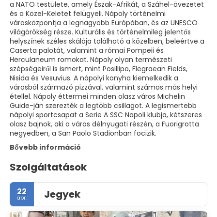
a NATO testülete, amely Észak-Afrikát, a Száhel-övezetet
és a Közel-Keletet felügyeli. Nápoly történelmi
városközpontja a legnagyobb Európában, és az UNESCO
világörökség része. Kulturális és történelmileg jelentős
helyszínek széles skálája található a közelben, beleértve a
Caserta palotát, valamint a római Pompeii és
Herculaneum romokat. Nápoly olyan természeti
szépségeiről is ismert, mint Posillipo, Flegraean Fields,
Nisida és Vesuvius. A nápolyi konyha kiemelkedik a
városból származó pizzával, valamint számos más helyi
étellel. Nápoly éttermei minden olasz város Michelin
Guide-ján szerezték a legtöbb csillagot. A legismertebb
nápolyi sportcsapat a Serie A SSC Napoli klubja, kétszeres
olasz bajnok, aki a város délnyugati részén, a Fuorigrotta
negyedben, a San Paolo Stadionban focizik.
Bővebb információ
Szolgáltatások
22
Jegyek
ápr.