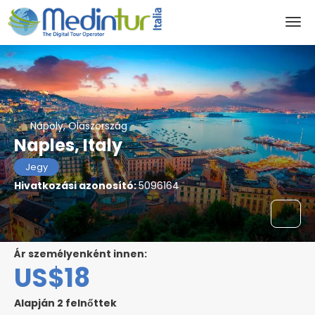
Nápoly, Olaszország
Naples, Italy
Jegy
Hivatkozási azonosító:
5096164
ár személyenként innen:
US$18
Alapján 2 felnőttek