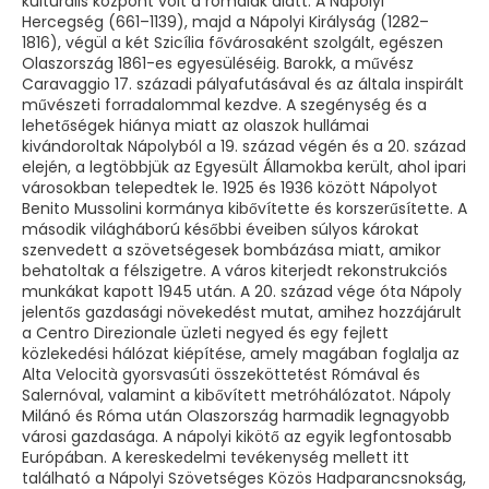
kulturális központ volt a rómaiak alatt. A Nápolyi
Hercegség (661–1139), majd a Nápolyi Királyság (1282–
1816), végül a két Szicília fővárosaként szolgált, egészen
Olaszország 1861-es egyesüléséig. Barokk, a művész
Caravaggio 17. századi pályafutásával és az általa inspirált
művészeti forradalommal kezdve. A szegénység és a
lehetőségek hiánya miatt az olaszok hullámai
kivándoroltak Nápolyból a 19. század végén és a 20. század
elején, a legtöbbjük az Egyesült Államokba került, ahol ipari
városokban telepedtek le. 1925 és 1936 között Nápolyot
Benito Mussolini kormánya kibővítette és korszerűsítette. A
második világháború későbbi éveiben súlyos károkat
szenvedett a szövetségesek bombázása miatt, amikor
behatoltak a félszigetre. A város kiterjedt rekonstrukciós
munkákat kapott 1945 után. A 20. század vége óta Nápoly
jelentős gazdasági növekedést mutat, amihez hozzájárult
a Centro Direzionale üzleti negyed és egy fejlett
közlekedési hálózat kiépítése, amely magában foglalja az
Alta Velocità gyorsvasúti összeköttetést Rómával és
Salernóval, valamint a kibővített metróhálózatot. Nápoly
Milánó és Róma után Olaszország harmadik legnagyobb
városi gazdasága. A nápolyi kikötő az egyik legfontosabb
Európában. A kereskedelmi tevékenység mellett itt
található a Nápolyi Szövetséges Közös Hadparancsnokság,