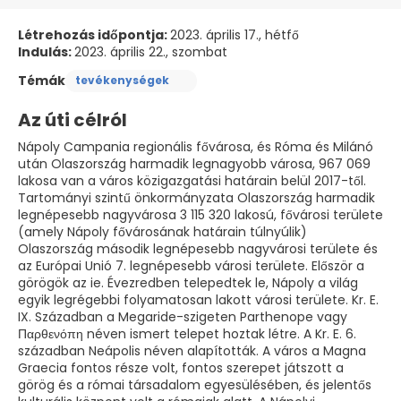
Létrehozás időpontja:
2023. április 17., hétfő
Indulás:
2023. április 22., szombat
Témák
tevékenységek
Az úti célról
Nápoly Campania regionális fővárosa, és Róma és Milánó
után Olaszország harmadik legnagyobb városa, 967 069
lakosa van a város közigazgatási határain belül 2017-től.
Tartományi szintű önkormányzata Olaszország harmadik
legnépesebb nagyvárosa 3 115 320 lakosú, fővárosi területe
(amely Nápoly fővárosának határain túlnyúlik)
Olaszország második legnépesebb nagyvárosi területe és
az Európai Unió 7. legnépesebb városi területe. Először a
görögök az ie. Évezredben telepedtek le, Nápoly a világ
egyik legrégebbi folyamatosan lakott városi területe. Kr. E.
IX. Században a Megaride-szigeten Parthenope vagy
Παρθενόπη néven ismert telepet hoztak létre. A Kr. E. 6.
században Neápolis néven alapították. A város a Magna
Graecia fontos része volt, fontos szerepet játszott a
görög és a római társadalom egyesülésében, és jelentős