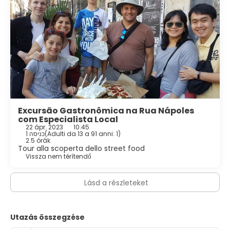
Excursão Gastronômica na Rua Nápoles
com Especialista Local
22 ápr. 2023
10:45
1 כניסה
(
Adulti da 13 a 91 anni: 1
)
2.5 órák
Tour alla scoperta dello street food
Vissza nem térítendő
Lásd a részleteket
Utazás összegzése