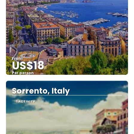
From
US$18
Per person
See
Sorrento, Italy
1 ACTIVITY