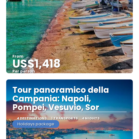
From
US$1,418
Per person
See
Tour panoramico della
Campania: Napoli,
Pompei, Vesuvio, Sor
4 DESTINATIONS
1 TRANSPORTS
4 NIGHTS
Holidays package