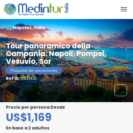
Nápoles, Italia
Tour panoramico della
Campania: Napoli, Pompei,
Vesuvio, Sor
Paquete de vacaciones
Ref ID:
6821431
precio por persona Desde
US$1,169
En base a 2 adultos