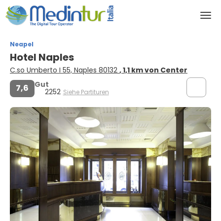
Neapel
Hotel Naples
C.so Umberto I 55, Naples 80132
, 1,1 km von Center
Gut
7,6
2252
Siehe Partituren